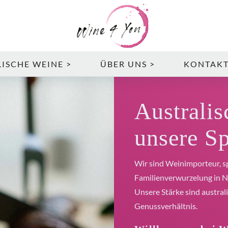
ISCHE WEINE >
ÜBER UNS >
KONTAK
Australis
unsere Sp
Wir sind Weinimporteur, sp
Familienverwurzelung in 
Unsere Stärke sind austral
Genussverhältnis.