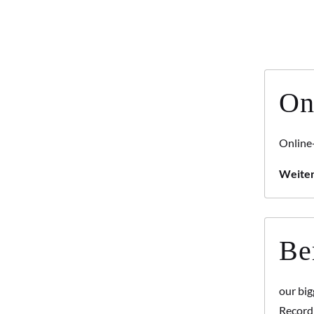
On
Online-
Weiter
Be
our big
Record