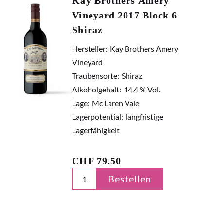
Kay Brothers Amery
Vineyard 2017 Block 6
Shiraz
Hersteller:
Kay Brothers Amery
Vineyard
Traubensorte:
Shiraz
Alkoholgehalt:
14.4 % Vol.
Lage:
Mc Laren Vale
Lagerpotential:
langfristige
Lagerfähigkeit
CHF
79.50
Bestellen