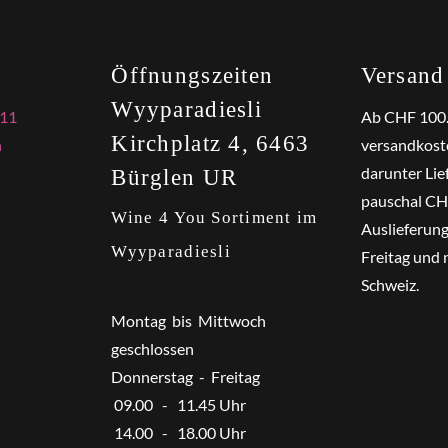
Öffnungszeiten
Versand
Wyyparadiesli
 11
Ab CHF 100
Kirchplatz 4, 6463
h
versandkoste
darunter Lie
Bürglen UR
pauschal CHF
Wine 4 You Sortiment im
Auslieferun
Wyyparadiesli
Freitag und 
Schweiz.
Montag bis Mittwoch
geschlossen
Donnerstag - Freitag
09.00 - 11.45 Uhr
14.00 - 18.00 Uhr