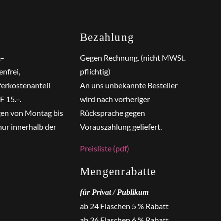
Bezahlung
.–
Gegen Rechnung. (nicht MWSt.
nfrei,
pflichtig)
ferkostenanteil
An uns unbekannte Besteller
 15.–.
wird nach vorheriger
gen von Montag bis
Rücksprache gegen
nur innerhalb der
Vorauszahlung geliefert.
Preisliste (pdf)
Mengenrabatte
für Privat / Publikum
ab 24 Flaschen 5 % Rabatt
ab 36 Flaschen 6 % Rabatt