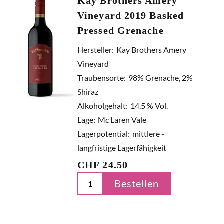
Kay Brothers Amery
Vineyard 2019 Basked
Pressed Grenache
Hersteller:
Kay Brothers Amery
Vineyard
Traubensorte:
98% Grenache, 2%
Shiraz
Alkoholgehalt:
14.5 % Vol.
Lage:
Mc Laren Vale
Lagerpotential:
mittlere -
langfristige Lagerfähigkeit
CHF
24.50
Bestellen