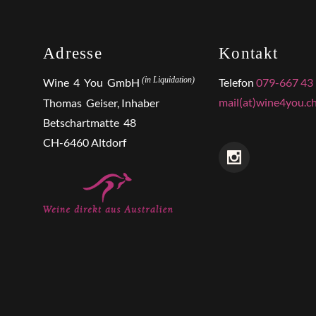
Adresse
Kontakt
(in Liquidation)
Wine 4 You GmbH
Telefon
079-667 43
mail(at)wine4you.c
Thomas Geiser, Inhaber
Betschartmatte 48
CH-6460 Altdorf