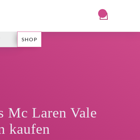
T
SHOP
s Mc Laren Vale
n kaufen