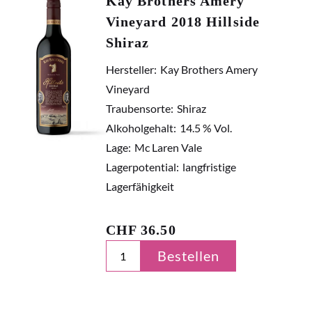
Kay Brothers Amery
Vineyard 2018 Hillside
Shiraz
Hersteller:
Kay Brothers Amery
Vineyard
Traubensorte:
Shiraz
Alkoholgehalt:
14.5 % Vol.
Lage:
Mc Laren Vale
Lagerpotential:
langfristige
Lagerfähigkeit
CHF
36.50
Bestellen