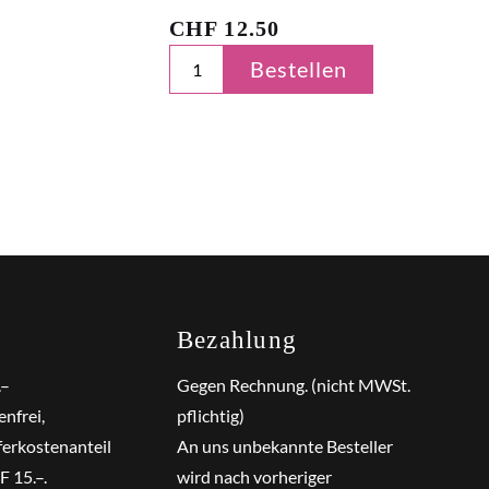
CHF
12.50
Bestellen
Bezahlung
.–
Gegen Rechnung. (nicht MWSt.
nfrei,
pflichtig)
ferkostenanteil
An uns unbekannte Besteller
 15.–.
wird nach vorheriger