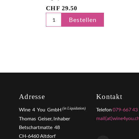
CHF
29.50
Bestellen
Adresse
Kontakt
(in Liquidation)
Wine 4 You GmbH
Telefon
079-667 43
mail(at)wine4you.c
Thomas Geiser, Inhaber
Betschartmatte 48
CH-6460 Altdorf