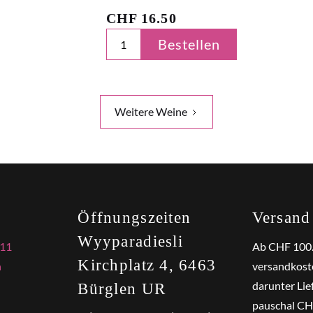
CHF
16.50
Bestellen
Weitere Weine
Öffnungszeiten
Versand
Wyyparadiesli
 11
Ab CHF 100
Kirchplatz 4, 6463
h
versandkoste
darunter Lie
Bürglen UR
pauschal CHF