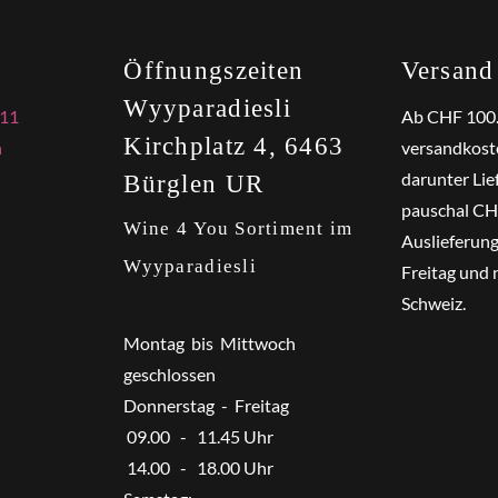
Öffnungszeiten
Versand
Wyyparadiesli
 11
Ab CHF 100
Kirchplatz 4, 6463
h
versandkoste
darunter Lie
Bürglen UR
pauschal CHF
Wine 4 You Sortiment im
Auslieferun
Wyyparadiesli
Freitag und 
Schweiz.
Montag bis Mittwoch
geschlossen
Donnerstag - Freitag
09.00 - 11.45 Uhr
14.00 - 18.00 Uhr