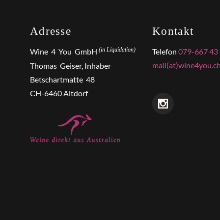
Adresse
Kontakt
(in Liquidation)
Wine 4 You GmbH
Telefon
079-667 43
mail(at)wine4you.c
Thomas Geiser, Inhaber
Betschartmatte 48
CH-6460 Altdorf