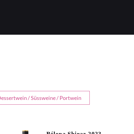
essertwein / Süssweine / Portwein
Bélena Shiraz 2023