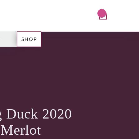
T
SHOP
g Duck 2020
 Merlot