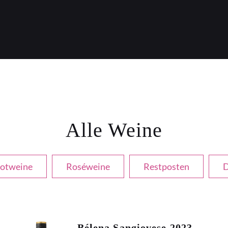
Alle Weine
otweine
Roséweine
Restposten
D
Bélena Sangiovese 2023