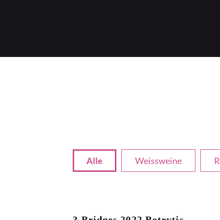
Alle
Weissweine
R
3 Bridges 2022 Botrytis